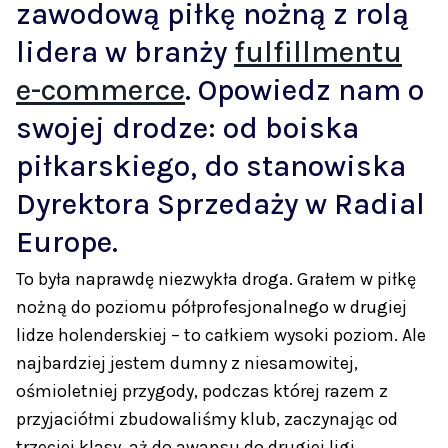
zawodową piłkę nożną z rolą
lidera w branży
fulfillmentu
e-commerce
. Opowiedz nam o
swojej drodze: od boiska
piłkarskiego, do stanowiska
Dyrektora Sprzedaży w Radial
Europe.
To była naprawdę niezwykła droga. Grałem w piłkę
nożną do poziomu półprofesjonalnego w drugiej
lidze holenderskiej – to całkiem wysoki poziom. Ale
najbardziej jestem dumny z niesamowitej,
ośmioletniej przygody, podczas której razem z
przyjaciółmi zbudowaliśmy klub, zaczynając od
trzeciej klasy, aż do awansu do drugiej ligi.