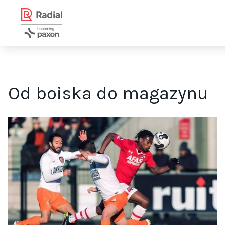
Od boiska do magazynu
Od półprofesjonalnego piłkarza do Dyrektora Sprzedaży w Ra