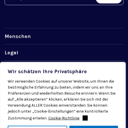
Menschen
Legal
Datenschutz
Wir schätzen Ihre Privatsphäre
Wir verwenden Cookies auf unserer Website, um Ihnen die
Cookiebestimmungen
bestmögliche Erfahrung zu bieten, indem wir uns an Ihre
Präferenzen und wiederholten Besuche erinnern. Wenn Sie
auf „Alle akzeptieren“ klicken, erklären Sie sich mit der
Verwendung ALLER Cookies einverstanden. Sie können
jedoch unter „Cookie-Einstellungen“ eine kontrollierte
Zustimmung erteilen.
Cookie-Richtlinie
© 2026 Radial. Alle Rechte vorbehalten.