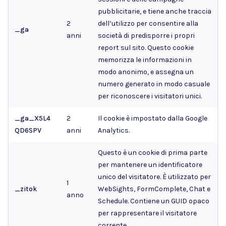
pubblicitarie, e tiene anche traccia
2
dell’utilizzo per consentire alla
_ga
anni
società di predisporre i propri
report sul sito. Questo cookie
memorizza le informazioni in
modo anonimo, e assegna un
numero generato in modo casuale
per riconoscere i visitatori unici.
_ga_X5L4
2
Il cookie è impostato dalla Google
QD6SPV
anni
Analytics.
Questo è un cookie di prima parte
per mantenere un identificatore
unico del visitatore. È utilizzato per
1
_zitok
WebSights, FormComplete, Chat e
anno
Schedule. Contiene un GUID opaco
per rappresentare il visitatore
corrente.